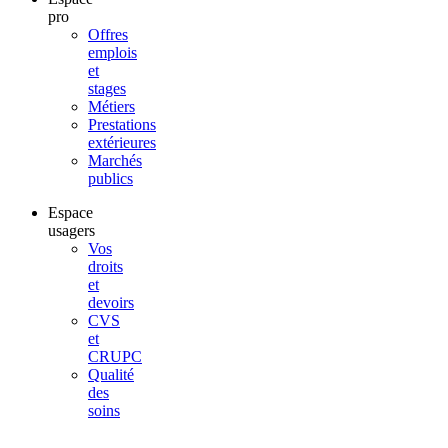
pro
Offres
emplois
et
stages
Métiers
Prestations
extérieures
Marchés
publics
Espace
usagers
Vos
droits
et
devoirs
CVS
et
CRUPC
Qualité
des
soins