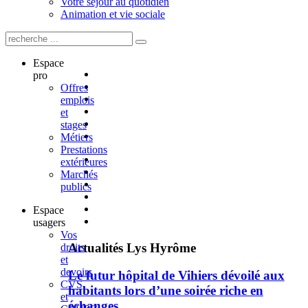
Votre séjour au quotidien
Animation et vie sociale
Espace
pro
Offres
emplois
et
stages
Métiers
Prestations
extérieures
Marchés
publics
Espace
usagers
Vos
Actualités
Lys Hyrôme
droits
et
devoirs
Le futur hôpital de Vihiers dévoilé aux
CVS
habitants lors d’une soirée riche en
et
échanges