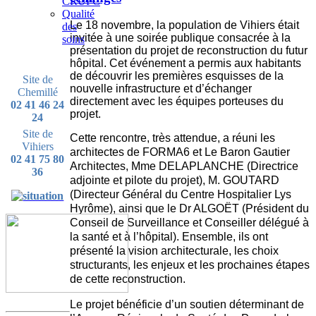
CRUPC
Qualité
Le 18 novembre, la population de Vihiers était
des
invitée à une soirée publique consacrée à la
soins
présentation du projet de reconstruction du futur
hôpital. Cet événement a permis aux habitants
de découvrir les premières esquisses de la
Site de
nouvelle infrastructure et d’écha
nger
Chemillé
directement avec les équipes porteuses du
02 41 46 24
projet.
24
Site de
Cette rencontre, très attendue, a réuni les
Vihiers
architectes de FORMA6 et Le Baron Gautier
02 41 75 80
Architectes, Mme DELAPLANCHE (Directrice
36
adjointe et pilote du projet), M. GOUTARD
(Directeur Général du Centre Hospitalier Lys
Hyrôme), ainsi que le Dr ALGOËT (Président du
Conseil de Surveillance et Conseiller délégué à
la santé et à l’hôpital). Ensemble, ils ont
présenté la vision architecturale, les choix
structurants, les enjeux et les prochaines étapes
de cette reconstruction.
Le projet bénéficie d’un soutien déterminant de