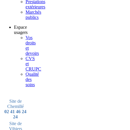
Prestations
extérieures
Marchés
publics
Espace
usagers
Vos
droits
et
devoirs
CVS
et
CRUPC
Qualité
des
soins
Site de
Chemillé
02 41 46 24
24
Site de
Vihiers