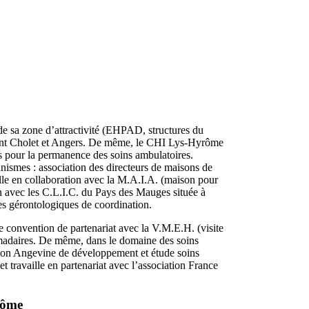
de sa zone d’attractivité (EHPAD, structures du
nt Cholet et Angers. De même, le CHI Lys-Hyrôme
s pour la permanence des soins ambulatoires.
nismes : association des directeurs de maisons de
lle en collaboration avec la M.A.I.A. (maison pour
ien avec les C.L.I.C. du Pays des Mauges située à
es gérontologiques de coordination.
 convention de partenariat avec la V.M.E.H. (visite
madaires. De même, dans le domaine des soins
tion Angevine de développement et étude soins
t travaille en partenariat avec l’association France
rôme