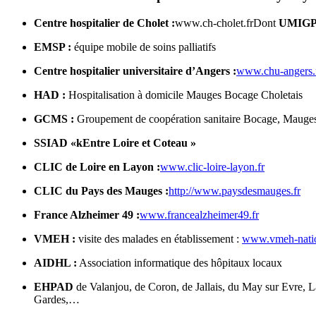
Centre hospitalier de Cholet :
www.ch-cholet.fr
Dont
UMIG
EMSP :
équipe mobile de soins palliatifs
Centre hospitalier universitaire d’Angers :
www.chu-angers.
HAD :
Hospitalisation à domicile Mauges Bocage Choletais
GCMS :
Groupement de coopération sanitaire Bocage, Mauges
SSIAD «kEntre Loire et Coteau »
CLIC de Loire en Layon :
www.clic-loire-layon.fr
CLIC du Pays des Mauges :
http://www.paysdesmauges.fr
France Alzheimer 49 :
www.francealzheimer49.fr
VMEH :
visite des malades en établissement :
www.vmeh-nati
AIDHL :
Association informatique des hôpitaux locaux
EHPAD
de Valanjou, de Coron, de Jallais, du May sur Evre, La
Gardes,…