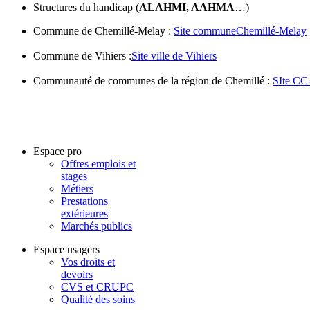
Structures du handicap (
ALAHMI, AAHMA
…)
Commune de Chemillé-Melay :
Site communeChemillé-Melay
Commune de Vihiers :
Site ville de Vihiers
Communauté de communes de la région de Chemillé :
SIte CC
Espace pro
Offres emplois et
stages
Métiers
Prestations
extérieures
Marchés publics
Espace usagers
Vos droits et
devoirs
CVS et CRUPC
Qualité des soins